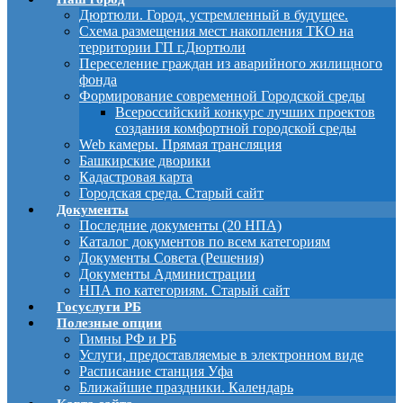
Дюртюли. Город, устремленный в будущее.
Схема размещения мест накопления ТКО на
территории ГП г.Дюртюли
Переселение граждан из аварийного жилищного
фонда
Формирование современной Городской среды
Всероссийский конкурс лучших проектов
создания комфортной городской среды
Web камеры. Прямая трансляция
Башкирские дворики
Кадастровая карта
Городская среда. Старый сайт
Документы
Последние документы (20 НПА)
Каталог документов по всем категориям
Документы Совета (Решения)
Документы Администрации
НПА по категориям. Старый сайт
Госуслуги РБ
Полезные опции
Гимны РФ и РБ
Услуги, предоставляемые в электронном виде
Расписание станция Уфа
Ближайшие праздники. Календарь