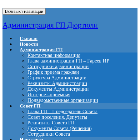
Вкл/выкл навигации
Администрация ГП Дюртюли
Главная
Новости
Администрация ГП
Контактная информация
Глава администрации ГП – Гареев ИР
Сотрудники администрации
График приема граждан
Структура Администрации
Реквизиты Администрации
Документы Администрации
Интернет-приемная
Подведомственные организации
Совет ГП
Глава ГП – Председатель Совета
Совет поселения. Депутаты
Реквизиты Совета ГП
Документы Совета (Решения)
Сотрудники Совета
Наш город