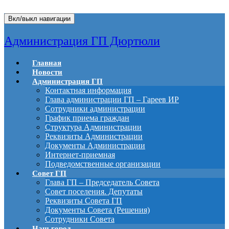
Вкл/выкл навигации
Администрация ГП Дюртюли
Главная
Новости
Администрация ГП
Контактная информация
Глава администрации ГП – Гареев ИР
Сотрудники администрации
График приема граждан
Структура Администрации
Реквизиты Администрации
Документы Администрации
Интернет-приемная
Подведомственные организации
Совет ГП
Глава ГП – Председатель Совета
Совет поселения. Депутаты
Реквизиты Совета ГП
Документы Совета (Решения)
Сотрудники Совета
Наш город