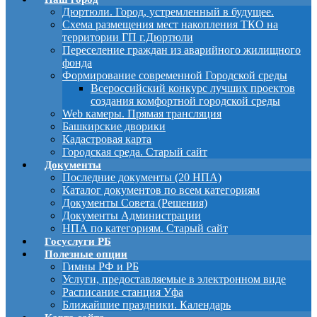
Дюртюли. Город, устремленный в будущее.
Схема размещения мест накопления ТКО на
территории ГП г.Дюртюли
Переселение граждан из аварийного жилищного
фонда
Формирование современной Городской среды
Всероссийский конкурс лучших проектов
создания комфортной городской среды
Web камеры. Прямая трансляция
Башкирские дворики
Кадастровая карта
Городская среда. Старый сайт
Документы
Последние документы (20 НПА)
Каталог документов по всем категориям
Документы Совета (Решения)
Документы Администрации
НПА по категориям. Старый сайт
Госуслуги РБ
Полезные опции
Гимны РФ и РБ
Услуги, предоставляемые в электронном виде
Расписание станция Уфа
Ближайшие праздники. Календарь