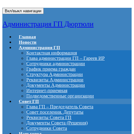
Вкл/выкл навигации
Администрация ГП Дюртюли
Главная
Новости
Администрация ГП
Контактная информация
Глава администрации ГП – Гареев ИР
Сотрудники администрации
График приема граждан
Структура Администрации
Реквизиты Администрации
Документы Администрации
Интернет-приемная
Подведомственные организации
Совет ГП
Глава ГП – Председатель Совета
Совет поселения. Депутаты
Реквизиты Совета ГП
Документы Совета (Решения)
Сотрудники Совета
Наш город