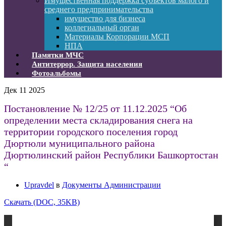
Имущественная поддержка субъектов малого и
среднего предпринимательства
имущество для бизнеса
коллегиальный орган
Материалы Корпорации МСП
НПА
Памятки МЧС
Антитеррор. Защита населения
Фотоальбомы
Дек
11
2025
Постановление № 12/25 от 11.12.2025 “Об
определении места складирования снега на
территории городского поселения город
Дюртюли муниципального района
Дюртюлинский район Республики Башкортостан
“
Upravdel
в
Документы Администрации
Скачать (DOC, 35KB)