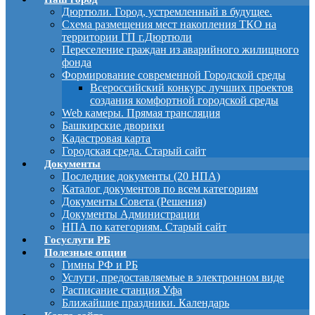
Дюртюли. Город, устремленный в будущее.
Схема размещения мест накопления ТКО на
территории ГП г.Дюртюли
Переселение граждан из аварийного жилищного
фонда
Формирование современной Городской среды
Всероссийский конкурс лучших проектов
создания комфортной городской среды
Web камеры. Прямая трансляция
Башкирские дворики
Кадастровая карта
Городская среда. Старый сайт
Документы
Последние документы (20 НПА)
Каталог документов по всем категориям
Документы Совета (Решения)
Документы Администрации
НПА по категориям. Старый сайт
Госуслуги РБ
Полезные опции
Гимны РФ и РБ
Услуги, предоставляемые в электронном виде
Расписание станция Уфа
Ближайшие праздники. Календарь