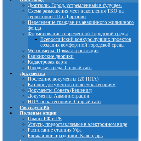
Дюртюли. Город, устремленный в будущее.
Схема размещения мест накопления ТКО на
территории ГП г.Дюртюли
Переселение граждан из аварийного жилищного
фонда
Формирование современной Городской среды
Всероссийский конкурс лучших проектов
создания комфортной городской среды
Web камеры. Прямая трансляция
Башкирские дворики
Кадастровая карта
Городская среда. Старый сайт
Документы
Последние документы (20 НПА)
Каталог документов по всем категориям
Документы Совета (Решения)
Документы Администрации
НПА по категориям. Старый сайт
Госуслуги РБ
Полезные опции
Гимны РФ и РБ
Услуги, предоставляемые в электронном виде
Расписание станция Уфа
Ближайшие праздники. Календарь