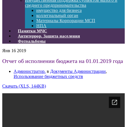
Имущественная поддержка субъектов малого и
среднего предпринимательства
имущество для бизнеса
коллегиальный орган
Материалы Корпорации МСП
НПА
Памятки МЧС
Антитеррор. Защита населения
Фотоальбомы
Янв
16
2019
Отчет об исполнении бюджета на 01.01.2019 года
Администратор.
в
Документы Администрации
,
Использование бюджетных средств
Скачать (XLS, 144KB)