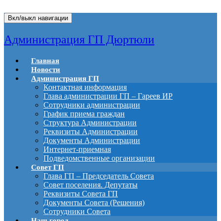
Вкл/выкл навигации
Администрация ГП Дюртюли
Главная
Новости
Администрация ГП
Контактная информация
Глава администрации ГП – Гареев ИР
Сотрудники администрации
График приема граждан
Структура Администрации
Реквизиты Администрации
Документы Администрации
Интернет-приемная
Подведомственные организации
Совет ГП
Глава ГП – Председатель Совета
Совет поселения. Депутаты
Реквизиты Совета ГП
Документы Совета (Решения)
Сотрудники Совета
Наш город