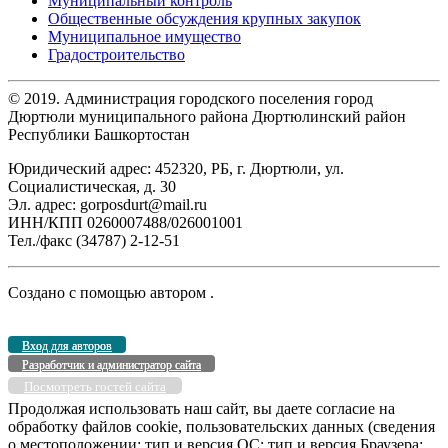
Муниципальный контроль
Общественные обсуждения крупных закупок
Муниципальное имущество
Градостроительство
© 2019. Администрация городского поселения город
Дюртюли муниципального района Дюртюлинский район
Республики Башкортостан
Юридический адрес: 452320, РБ, г. Дюртюли, ул.
Социалистическая, д. 30
Эл. адрес: gorposdurt@mail.ru
ИНН/КПП 0260007488/026001001
Тел./факс (34787) 2-12-51
Создано с помощью
автором
.
Вход для авторов
Разработчик и администратор сайта
Посмотреть гостей сайта
Продолжая использовать наш сайт, вы даете согласие на
обработку файлов cookie, пользовательских данных (сведения
о местоположении; тип и версия ОС; тип и версия Браузера;