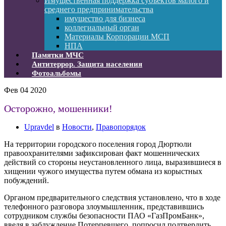
Имущественная поддержка субъектов малого и
среднего предпринимательства
имущество для бизнеса
коллегиальный орган
Материалы Корпорации МСП
НПА
Памятки МЧС
Антитеррор. Защита населения
Фотоальбомы
Фев
04
2020
Осторожно, мошенники!
Upravdel
в
Новости
,
Правопорядок
На территории городского поселения город Дюртюли
правоохранителями зафиксирован факт мошеннических
действий со стороны неустановленного лица, выразившиеся в
хищении чужого имущества путем обмана из корыстных
побуждений.
Органом предварительного следствия установлено, что в ходе
телефонного разговора злоумышленник, представившись
сотрудником службы безопасности ПАО «ГазПромБанк»,
введя в заблуждение Потерпевшего, попросил подтвердить