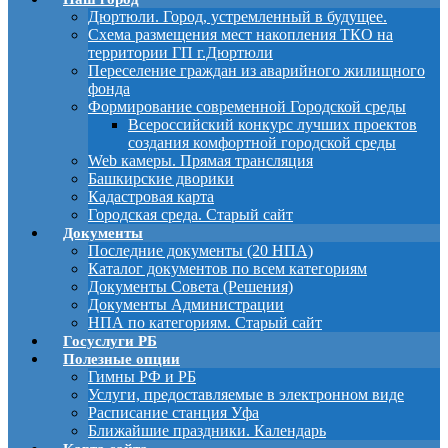
Дюртюли. Город, устремленный в будущее.
Схема размещения мест накопления ТКО на
территории ГП г.Дюртюли
Переселение граждан из аварийного жилищного
фонда
Формирование современной Городской среды
Всероссийский конкурс лучших проектов
создания комфортной городской среды
Web камеры. Прямая трансляция
Башкирские дворики
Кадастровая карта
Городская среда. Старый сайт
Документы
Последние документы (20 НПА)
Каталог документов по всем категориям
Документы Совета (Решения)
Документы Администрации
НПА по категориям. Старый сайт
Госуслуги РБ
Полезные опции
Гимны РФ и РБ
Услуги, предоставляемые в электронном виде
Расписание станция Уфа
Ближайшие праздники. Календарь