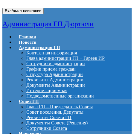
Вкл/выкл навигации
Администрация ГП Дюртюли
Главная
Новости
Администрация ГП
Контактная информация
Глава администрации ГП – Гареев ИР
Сотрудники администрации
График приема граждан
Структура Администрации
Реквизиты Администрации
Документы Администрации
Интернет-приемная
Подведомственные организации
Совет ГП
Глава ГП – Председатель Совета
Совет поселения. Депутаты
Реквизиты Совета ГП
Документы Совета (Решения)
Сотрудники Совета
Наш город