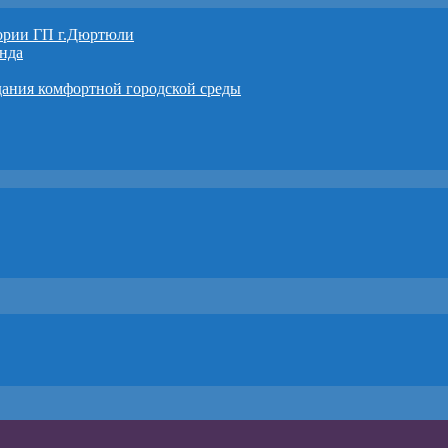
тории ГП г.Дюртюли
нда
дания комфортной городской среды