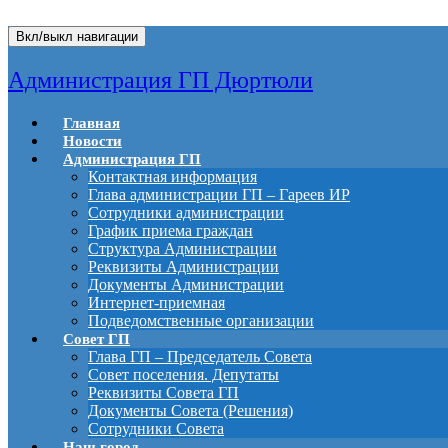
Вкл/выкл навигации
Администрация ГП Дюртюли
Главная
Новости
Администрация ГП
Контактная информация
Глава администрации ГП – Гареев ИР
Сотрудники администрации
График приема граждан
Структура Администрации
Реквизиты Администрации
Документы Администрации
Интернет-приемная
Подведомственные организации
Совет ГП
Глава ГП – Председатель Совета
Совет поселения. Депутаты
Реквизиты Совета ГП
Документы Совета (Решения)
Сотрудники Совета
Наш город