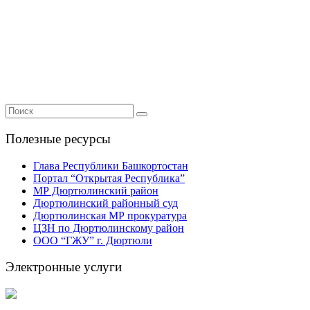
Полезные ресурсы
Глава Республики Башкортостан
Портал “Открытая Республика”
МР Дюртюлинский район
Дюртюлинский районный суд
Дюртюлинская МР прокуратура
ЦЗН по Дюртюлинскому район
ООО “ГЖУ” г. Дюртюли
Электронные услуги