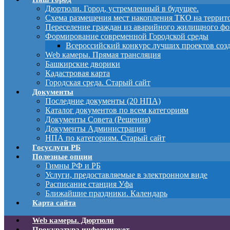
Дюртюли. Город, устремленный в будущее.
Схема размещения мест накопления ТКО на терри
Переселение граждан из аварийного жилищного фо
Формирование современной Городской среды
Всероссийский конкурс лучших проектов соз
Web камеры. Прямая трансляция
Башкирские дворики
Кадастровая карта
Городская среда. Старый сайт
Документы
Последние документы (20 НПА)
Каталог документов по всем категориям
Документы Совета (Решения)
Документы Администрации
НПА по категориям. Старый сайт
Госуслуги РБ
Полезные опции
Гимны РФ и РБ
Услуги, предоставляемые в электронном виде
Расписание станция Уфа
Ближайшие праздники. Календарь
Карта сайта
Web камеры. Дюртюли
Прокуратура информирует