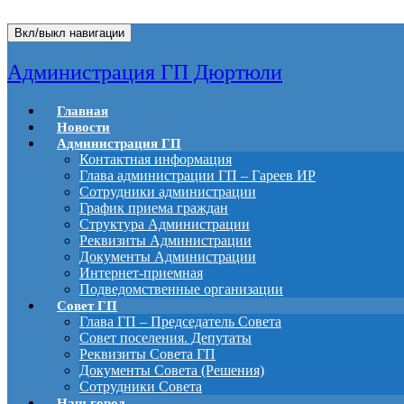
Вкл/выкл навигации
Администрация ГП Дюртюли
Главная
Новости
Администрация ГП
Контактная информация
Глава администрации ГП – Гареев ИР
Сотрудники администрации
График приема граждан
Структура Администрации
Реквизиты Администрации
Документы Администрации
Интернет-приемная
Подведомственные организации
Совет ГП
Глава ГП – Председатель Совета
Совет поселения. Депутаты
Реквизиты Совета ГП
Документы Совета (Решения)
Сотрудники Совета
Наш город