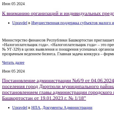
Июн
05
2024
К вниманию организаций и индивидуальных пред
Upravdel
в
Имущественная поддержка субъектов малого и
Министерство финансов Республики Башкортостан приглашает
«Налогоплательщик года». «Налогоплательщик года» – это пр
№ УГ-329) в целях выявления и поощрения успешных организ
прозрачным ведением бизнеса. Главная задача конкурса – фор
Читать далее
Июн
05
2024
Постановление администрации №6/9 от 04.06.202
поселения город Дюртюли муниципального района
постановлением главы администрации городског
Башкортостан от 19.01.2023 г. № 1/18”
Upravdel
в
НПА
,
Документы Администрации