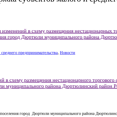
я изменений в схему размещения нестационарных то
ления город Дюртюли муниципального района Дюрт
 среднего предпринимательства
,
Новости
й в схему размещения нестационарного торгового о
юли муниципального района Дюртюлинский район 
ого поселения город Дюртюли муниципального района Дюртюлин