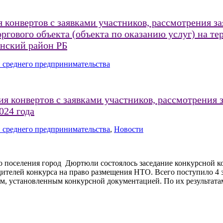
 конвертов с заявками участников, рассмотрения з
ргового объекта (объекта по оказанию услуг) на те
нский район РБ
 среднего предпринимательства
я конвертов с заявками участников, рассмотрения 
024 года
 среднего предпринимательства
,
Новости
го поселения город Дюртюли состоялось заседание конкурсной к
дителей конкурса на право размещения НТО. Всего поступило 4 за
ям, установленным конкурсной документацией. По их результат