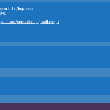
тории ГП г.Дюртюли
нда
дания комфортной городской среды