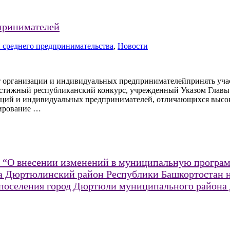
принимателей
 среднего предпринимательства
,
Новости
 организации и индивидуальных предпринимателейпринять учас
естижный республиканский конкурс, учрежденный Указом Главы 
аций и индивидуальных предпринимателей, отличающихся высо
мирование …
4 “О внесении изменений в муниципальную програм
 Дюртюлинский район Республики Башкортостан на
о поселения город Дюртюли муниципального район