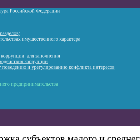
атура Российской Федерации
разделов)
ательствах имущественного характера
 коррупции, для заполнения
водействия коррупции
 поведению и урегулированию конфликта интересов
днего предпринимательства
жка субъектов малого и среднег