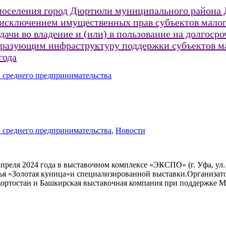
 поселения город Дюртюли муниципального района
а исключением имущественных прав субъектов малог
ачи во владение и (или) в пользование на долгоср
бразующим инфраструктуру поддержки субъектов ма
года
 среднего предпринимательства
 среднего предпринимательства
,
Новости
апреля 2024 года в выставочном комплексе «ЭКСПО» (г. Уфа, ул.
вья «Золотая куница»и специализированной выставки.Организа
ортостан и Башкирская выставочная компания при поддержке М