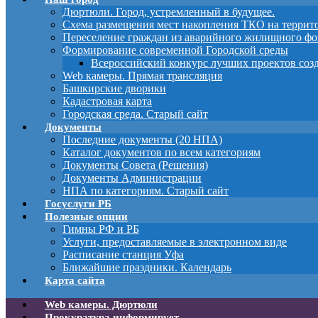
Дюртюли. Город, устремленный в будущее.
Схема размещения мест накопления ТКО на терри
Переселение граждан из аварийного жилищного фо
Формирование современной Городской среды
Всероссийский конкурс лучших проектов соз
Web камеры. Прямая трансляция
Башкирские дворики
Кадастровая карта
Городская среда. Старый сайт
Документы
Последние документы (20 НПА)
Каталог документов по всем категориям
Документы Совета (Решения)
Документы Администрации
НПА по категориям. Старый сайт
Госуслуги РБ
Полезные опции
Гимны РФ и РБ
Услуги, предоставляемые в электронном виде
Расписание станция Уфа
Ближайшие праздники. Календарь
Карта сайта
Web камеры. Дюртюли
Прокуратура информирует